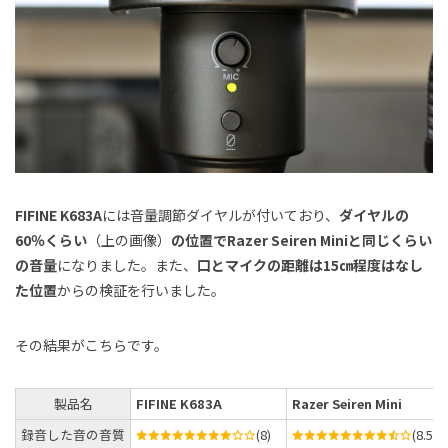
FIFINE K683A
には音量調節ダイヤルが付いており、
ダイヤルの
60％くらい
（上の画像）
の位置でRazer Seiren Miniと同じくらい
の音量
になりました。また、
口とマイクの距離は15㎝程度はなし
た位置
からの検証を行いました。
その結果がこちらです。
製品名
FIFINE K683A
Razer Seiren Mini
録音した音の音質
(8)
(8.5)