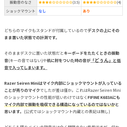
振動音のなさ
(3.5)
(4)
ショックマウント
なし
あり
どちらのマイクもスタンドが付属しているので
デスクの上にその
まま置いた状態での計測です。
そのままデスクに置いた状態だと
キーボードをたたくときの振動
どぅん
音
(キーの音ではない)や
机に肘をついた時の音が
「
」と低
音で入ってしまいます。
Razer Seiren Miniはマイク内部にショックマウントが入っている
ことが売りのマイク
でしたが差は僅か。これはRazer Seiren Mini
のショックマウントの性能が低いわけではなく
FIFINE K683Aにも
マイク内部で振動を吸収できる構造になっているのではないか
と
思います。
(公式ではショックマウント内蔵との表記は無し)
どちらも喋りメインの録音では全く問題のない性能ですが、何か