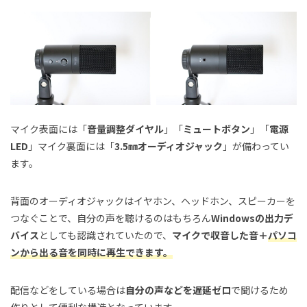
マイク表面には「
音量調整ダイヤル
」「
ミュートボタン
」「
電源
LED
」マイク裏面には「
3.5㎜オーディオジャック
」が備わってい
ます。
背面のオーディオジャックはイヤホン、ヘッドホン、スピーカーを
つなぐことで、自分の声を聴けるのはもちろん
Windowsの出力デ
バイス
としても認識されていたので、
マイクで収音した音＋
パソコ
ンから出る音を同時に再生できます。
配信などをしている場合は
自分の声などを遅延ゼロ
で聞けるため