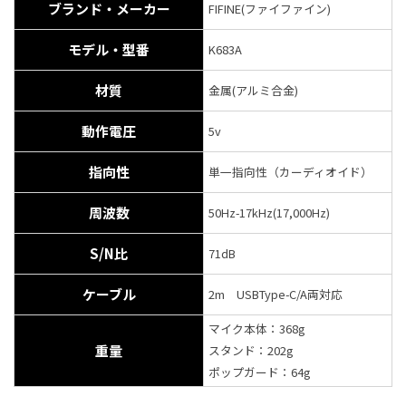
ブランド・メーカー
FIFINE(ファイファイン)
モデル・型番
K683A
材質
金属(アルミ合金)
動作電圧
5v
指向性
単一指向性（カーディオイド）
周波数
50Hz-17kHz(17,000Hz)
S/N比
71dB
ケーブル
2m USBType-C/A両対応
マイク本体：368g
重量
スタンド：202g
ポップガード：64g