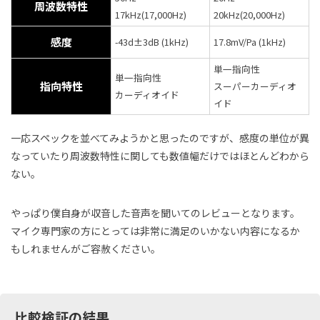
周波数特性
17kHz(17,000Hz)
20kHz(20,000Hz)
感度
-43d±3dB (1kHz)
17.8mV/Pa (1kHz)
単一指向性
単一指向性
指向特性
スーパーカーディオ
カーディオイド
イド
一応スペックを並べてみようかと思ったのですが、感度の単位が異
なっていたり周波数特性に関しても数値幅だけではほとんどわから
ない。
やっぱり僕自身が収音した音声を聞いてのレビューとなります。
マイク専門家の方にとっては非常に満足のいかない内容になるか
もしれませんがご容赦ください。
比較検証の結果