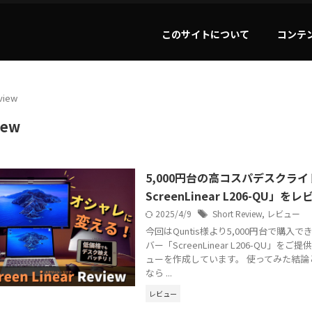
このサイトについて
コンテ
view
iew
5,000円台の高コスパデスクライト
ScreenLinear L206-QU」
2025/4/9
Short Review
,
レビュー
今回はQuntis様より5,000円台で購入
バー「ScreenLinear L206-QU」を
ューを作成しています。 使ってみた結論と
なら ...
レビュー