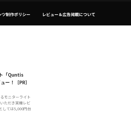
ンツ制作ポリシー
レビュー＆広告掲載について
「Quntis
をレビュー！［PR］
できるモニターライト
ご提供いただき実機レビ
しては5,000円台