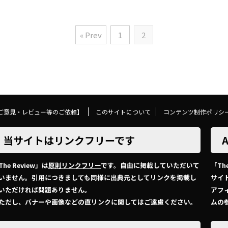
« Prev
1
2
ご意見・レビュー等のご依頼】
このサイトについて
コンテンツ制作ポリシ
当サイトはリンクフリーです
The Review」は
原則リンクフリー
です。自由に掲載していただいて
「Th
いません。引用につきましても同様に出典元としてリンクを掲載し
サイ
いただければ問題ありません。
アフ
ただし、バナーや画像などの直リンクに関してはご遠慮ください。
ムの