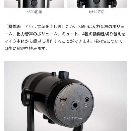
K690正面
K690背面
「
機能面
」という言葉を出しましたが、K690は
入力音声のボリュ
ーム
、
出力音声のボリューム
、
ミュート
、
4種の指向性切り替え
を
マイク本体から簡単に操作することができます。指向性について
は後に解説を挟みます。