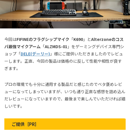
今回は
FIFINEのフラグシップマイク
「
K690
」と
Alterzoneのコス
パ最強マイクアーム
「
ALZMDS-01
」をゲーミングデバイス専門シ
ョップ「
DELE(デーリー)
」様にご提供いただきましたのでレビュ
ーします。正直、今回の製品は価格のに反して性能や相性が良す
ぎます。
プロの環境でも十分に通用する製品だと感じたのでベタ褒めレビ
ューになってしまっていますが、いつも通り正直な感想を詰め込ん
だレビューになっていますので、最後まで楽しんでいただければ嬉
しいです。
ご提供［PR］